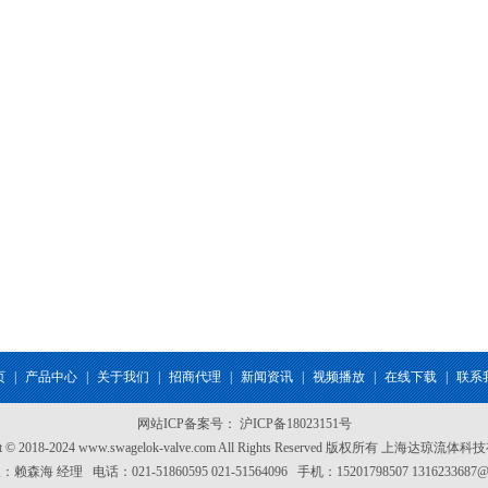
页
|
产品中心
|
关于我们
|
招商代理
|
新闻资讯
|
视频播放
|
在线下载
|
联系
网站ICP备案号：
沪ICP备18023151号
ght © 2018-2024 www.swagelok-valve.com All Rights Reserved 版权所有 上海达琼流
赖森海 经理 电话：021-51860595 021-51564096 手机：15201798507 1316233687@q