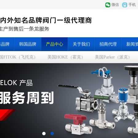
微信
|
手机
本品牌
韩国品牌
产品中心
关于我们
招商代理
新闻
国FITOK（飞托克）
美国HOKE（霍克）
美国Parker（派克）
百叶窗图片载入中