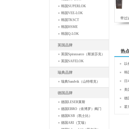
韩国SUPERLOK
韩国VEE-LOK
带过滤
韩国TKSCT
韩国HSME
韩国Q-LOK
英国品牌
热
英国Spiraxsarco（斯派莎克）
英国SAFELOK
以
瑞典品牌
韩
日
瑞典Sandvik（山特维克）
美
德国品牌
德
德国LESER莱斯
霍
德国EBRO（依博罗）阀门
德国KSB（凯士比）
德国ARI（艾瑞）