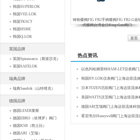
韩国SUPERLOK
韩国VEE-LOK
铸铁蝶阀FIG FB2手柄蝶阀FIG FB2-G齿
韩国TKSCT
式蝶阀台湾金口King-Gate阀门
韩国HSME
韩国Q-LOK
首页
英国品牌
热点资讯
英国Spiraxsarco（斯派莎克）
英国SAFELOK
以色列哈姆雷特HAM-LET仪表阀门上
瑞典品牌
韩国HY-LOK仪表阀门上海达琼流体
日本TOZEN滔辰阀门上海达琼流体科
瑞典Sandvik（山特维克）
美国WATTS沃茨阀门上海达琼流体科
德国品牌
德国ARI艾瑞阀门上海达琼流体科技有
德国LESER莱斯
霍尼韦尔Honeywell阀门上海达琼流体
德国EBRO（依博罗）阀门
德国KSB（凯士比）
德国ARI（艾瑞）