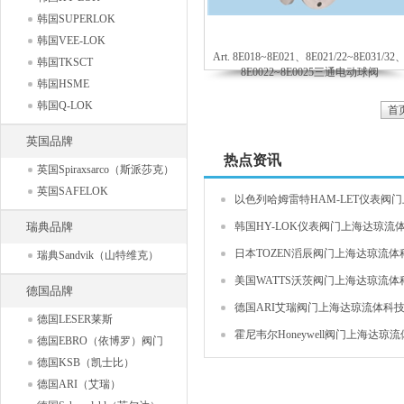
韩国SUPERLOK
韩国VEE-LOK
Art. 8E018~8E021、8E021/22~8E031/32
韩国TKSCT
8E0022~8E0025三通电动球阀
韩国HSME
韩国Q-LOK
首
英国品牌
热点资讯
英国Spiraxsarco（斯派莎克）
英国SAFELOK
以色列哈姆雷特HAM-LET仪表阀门上
瑞典品牌
韩国HY-LOK仪表阀门上海达琼流体
日本TOZEN滔辰阀门上海达琼流体科
瑞典Sandvik（山特维克）
美国WATTS沃茨阀门上海达琼流体科
德国品牌
德国ARI艾瑞阀门上海达琼流体科技有
德国LESER莱斯
霍尼韦尔Honeywell阀门上海达琼流体
德国EBRO（依博罗）阀门
德国KSB（凯士比）
德国ARI（艾瑞）