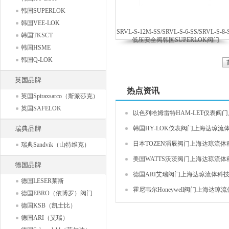
韩国SUPERLOK
韩国VEE-LOK
SRVL-S-12M-SS/SRVL-S-6-SS/SRVL-S-8-
韩国TKSCT
低压安全阀韩国SUPERLOK阀门
韩国HSME
韩国Q-LOK
英国品牌
热点资讯
英国Spiraxsarco（斯派莎克）
英国SAFELOK
以色列哈姆雷特HAM-LET仪表阀门上
瑞典品牌
韩国HY-LOK仪表阀门上海达琼流体
日本TOZEN滔辰阀门上海达琼流体科
瑞典Sandvik（山特维克）
美国WATTS沃茨阀门上海达琼流体科
德国品牌
德国ARI艾瑞阀门上海达琼流体科技有
德国LESER莱斯
霍尼韦尔Honeywell阀门上海达琼流体
德国EBRO（依博罗）阀门
德国KSB（凯士比）
德国ARI（艾瑞）