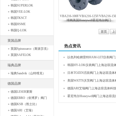
韩国SUPERLOK
韩国VEE-LOK
VBA216-100F/VBA216-125F/VBA216-15
韩国TKSCT
球阀美国Honeywell霍尼韦尔阀门
韩国HSME
韩国Q-LOK
首页
上
英国品牌
热点资讯
英国Spiraxsarco（斯派莎克）
英国SAFELOK
以色列哈姆雷特HAM-LET仪表阀门上
瑞典品牌
韩国HY-LOK仪表阀门上海达琼流体
日本TOZEN滔辰阀门上海达琼流体科
瑞典Sandvik（山特维克）
美国WATTS沃茨阀门上海达琼流体科
德国品牌
德国ARI艾瑞阀门上海达琼流体科技有
德国LESER莱斯
霍尼韦尔Honeywell阀门上海达琼流体
德国EBRO（依博罗）阀门
德国KSB（凯士比）
德国ARI（艾瑞）