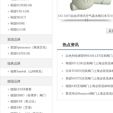
韩国SUPERLOK
韩国VEE-LOK
JA5·JAF5自由浮球式空气疏水阀日本TLV
韩国TKSCT
门
韩国HSME
韩国Q-LOK
首
英国品牌
热点资讯
英国Spiraxsarco（斯派莎克）
英国SAFELOK
以色列哈姆雷特HAM-LET仪表阀门上
瑞典品牌
韩国HY-LOK仪表阀门上海达琼流体
日本TOZEN滔辰阀门上海达琼流体科
瑞典Sandvik（山特维克）
美国WATTS沃茨阀门上海达琼流体科
德国品牌
德国ARI艾瑞阀门上海达琼流体科技有
德国LESER莱斯
霍尼韦尔Honeywell阀门上海达琼流体
德国EBRO（依博罗）阀门
德国KSB（凯士比）
德国ARI（艾瑞）